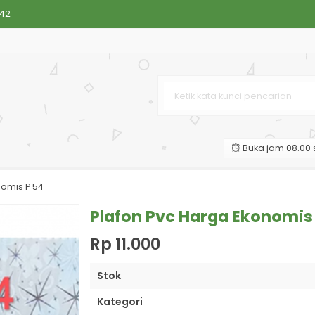
042
36 X Harga Ekonomis
 X Harga Ekonomis
17
Buka jam 08.00 s
01 S
nomis P 54
08
Plafon Pvc Harga Ekonomis
Rp 11.000
Stok
Kategori