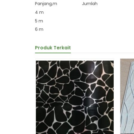
Panjang,m
Jumlah
4 m
5 m
6 m
Produk Terkait