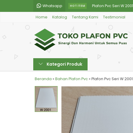
Whatsapp
Plafon Pvc Seri W 200
HOT ITEM
Home
Katalog
Tentang Kami
Testimonial
Plafon Pvc Seri WG 20
Plafon Pvc Seri 0839
Plafon Pvc Seri WG 20
Plafon Pvc Seri 711
Kategori Produk
Plafon Pvc Seri W 200
Plafon Pvc Seri PM 30
Beranda
»
Bahan Plafon Pvc
»
Plafon Pvc Seri W 2001
Plafon Pvc Seri PM 32