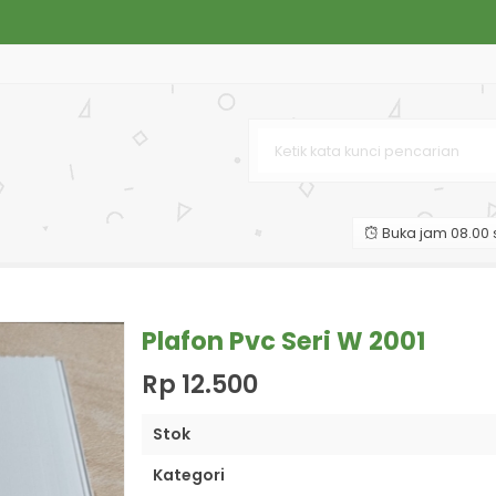
1
15
01
Buka jam 08.00 s
2
 X, Harga Ekonomis
Plafon Pvc Seri W 2001
Rp 12.500
Stok
Kategori