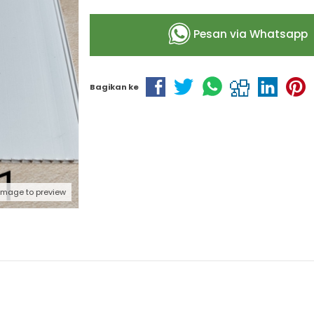
Pesan via Whatsapp
Bagikan ke
 image to preview