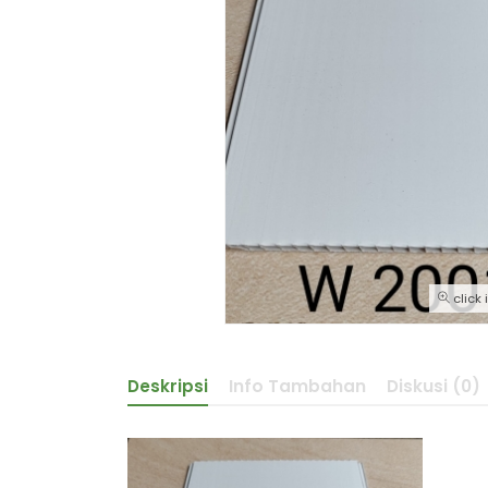
click
Deskripsi
Info Tambahan
Diskusi (0)