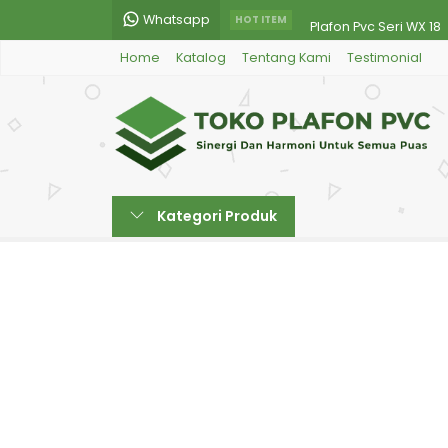
Whatsapp
Plafon Pvc Seri WX 18
HOT ITEM
Home
Katalog
Tentang Kami
Testimonial
Plafon Pvc Seri 84 X
Plafon Pvc Seri YV 86
Plafon Pvc Seri W 06
Plafon Pvc Seri WG 211
Kategori Produk
Plafon Pvc Seri WG 20
Plafon Pvc Seri 20G.8
Plafon Pvc Seri PM 51