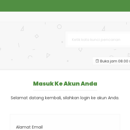
 Harga Ekonomis
5
1
Buka jam 08.00 s
01 S
50
Masuk Ke Akun Anda
Selamat datang kembali, silahkan login ke akun Anda.
Alamat Email