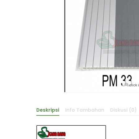
click
Deskripsi
Info Tambahan
Diskusi (0)