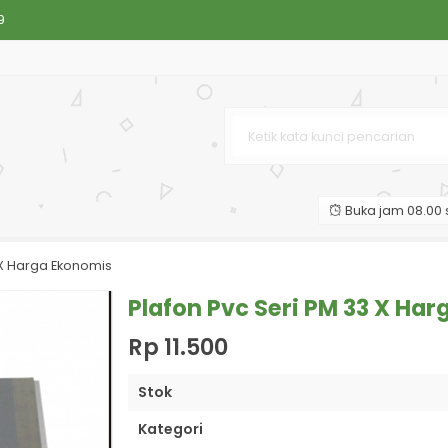
9
11 X Harga Ekonomis
6
4 X Harga Ekonomis
Buka jam 08.00 s
 X Harga Ekonomis
15
Plafon Pvc Seri PM 33 X Ha
Rp 11.500
Stok
Kategori